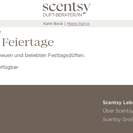
Karin Bock
Meine Partys
e
 Feiertage
 neuen und beliebten Festtagsdüften.
erfügbar
Scentsy Leb
Über Scents
Scentsy Groß