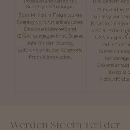
Produktinnovation für
Die Besten Arb
Scentsy Luftreiniger
Zum vierten M
Zum 14. Mal in Folge wurde
Scentsy von Dire
Scentsy vom Amerikanischen
News in die Liste
Direktvertriebsverband
besten Arbeitspl
(DSA) ausgezeichnet. Dieses
USA aufgenom
Jahr für den
Scentsy
erhielt dami
Luftreiniger
in der Kategorie
Auszeichnung
Produktinnovation.
hervorrag
Arbeitsumfeld 
beispiell
Herausforde
Werden Sie ein Teil der