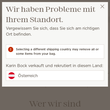
Warenkorb a
Wir haben Probleme mit
Wunschliste
Ihrem Standort.
Karin Bock
Meine Partys
Über Scentsy
Vergewissern Sie sich, dass Sie sich am richtigen
Ort befinden.
Selecting a different shipping country may remove all or
Unsere Produkte
some items from your bag.
Karin Bock verkauft und rekrutiert in diesem Land:
Elektrische
Luftre
Raumdiffuser
Duftlampen
Duftven
Österreich
und Öle
und Wachs
und
Wer wir sind